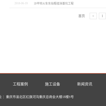
2018
-
06
-
19
沙坪坝火车东站枢纽深基坑工程
首页
<
1
工程案例
施工设备
新闻资讯
址 ：重庆市
渝北区红旗河沟重庆总商会大楼
18
楼
号
5