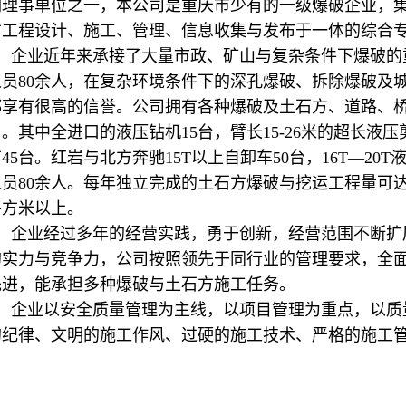
副理事单位之一，本公司是重庆市少有的一级爆破企业，
方工程设计、施工、管理、信息收集与发布于一体的综合
企业近年来承接了大量市政、矿山与复杂条件下爆破的
人员80余人，在复杂环境条件下的深孔爆破、拆除爆破及
都享有很高的信誉。公司拥有各种爆破及土石方、道路、
。其中全进口的液压钻机15台，臂长15-26米的超长液压剪
45台。红岩与北方奔驰15T以上自卸车50台，16T—20
人员80余人。每年独立完成的土石方爆破与挖运工程量可达4
平方米以上。
企业经过多年的经营实践，勇于创新，经营范围不断扩
的实力与竞争力，公司按照领先于同行业的管理要求，全
先进，能承担多种爆破与土石方施工任务。
企业以安全质量管理为主线，以项目管理为重点，以质
的纪律、文明的施工作风、过硬的施工技术、严格的施工